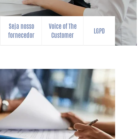
Seja nosso
Voice of The
LGPD
fornecedor
Customer