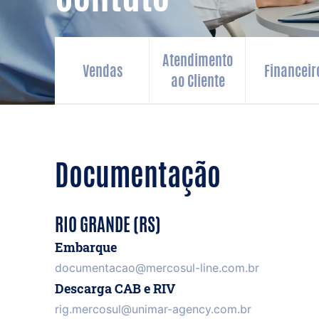
Atendimento
Vendas
Financeir
ao Cliente
Documentação
RIO GRANDE (RS)
Embarque
documentacao@mercosul-line.com.br
Descarga CAB e RIV
rig.mercosul@unimar-agency.com.br