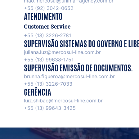
mao.mercosul@unimar-agency.com.br
+55 (92) 3042-0652
ATENDIMENTO
Customer Service
+55 (13) 3226-2781
SUPERVISÃO SISTEMAS DO GOVERNO E LIB
juliana.luz@mercosul-line.com.br
+55 (13) 99638-1751
SUPERVISÃO EMISSÃO DE DOCUMENTOS.
brunna.figueroa@mercosul-line.com.br
+55 (13) 3226-7033
GERÊNCIA
luiz.shibao@mercosul-line.com.br
+55 (13) 99643-3425