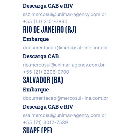
Descarga CAB e RIV
ssz.mercosul@unimar-agency.com.br
+55 (13) 2101-7890
RIO DE JANEIRO (RJ)
Embarque
documentacao@mercosul-line.com.br
Descarga CAB
rio.mercosul@unimar-agency.com.br
+55 (21) 2206-0700
SALVADOR (BA)
Embarque
documentacao@mercosul-line.com.br
Descarga CAB e RIV
ssa.mercosul@unimar-agency.com.br
+55 (71) 3012-7589
SUAPE (PE)