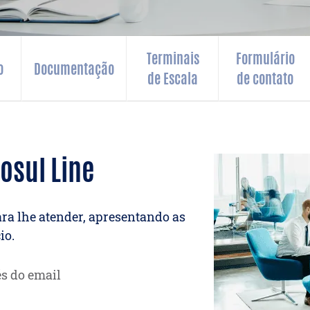
Terminais
Formulário
o
Documentação
de Escala
de contato
osul Line
ara lhe atender, apresentando as
io.
és do email