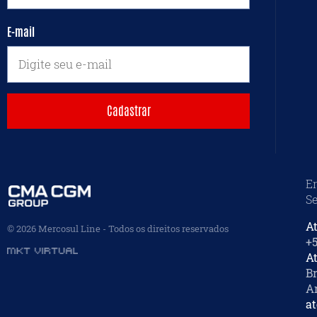
E-mail
En
Se
A
©
2026
Mercosul Line -
Todos os direitos reservados
+5
At
Br
Ar
a