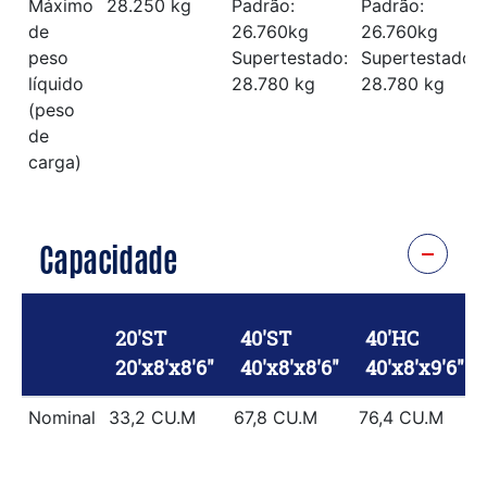
Máximo
28.250 kg
Padrão:
Padrão:
de
26.760kg
26.760kg
peso
Supertestado:
Supertestado:
líquido
28.780 kg
28.780 kg
(peso
de
carga)
Capacidade
20'ST
40'ST
40'HC
20'x8'x8'6"
40'x8'x8'6"
40'x8'x9'6"
Nominal
33,2 CU.M
67,8 CU.M
76,4 CU.M