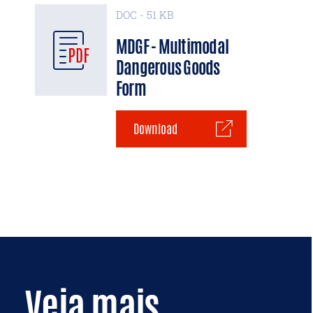
DOC - 51 KB
MDGF - Multimodal
Dangerous Goods
Form
Download
Veja mais